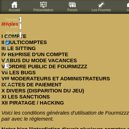
Accueil
Présentation
Forum
Les Fourmis
A
Serveur
Règles
Pseudo
Mot de
I COMPTE
Passe
II MULTICOMPTES
III LE SITTING
Se
souvenir
IV REPRISE D’UN COMPTE
de
V ABUS DU MODE VACANCES
moi
VI ORDRE PUBLIC DE FOURMIZZZ
VII LES BUGS
Mot
de
VIII MODERATEURS ET ADMINISTRATEURS
passe
IX ACTES DE PAIEMENT
oublié
?
X DIVERS (DISPARITION DU JEU)
XI LES SANCTIONS
XII PIRATAGE / HACKING
Voici les conditions générales d’utilisation de Fourmizzz.
pair avec le réglement.